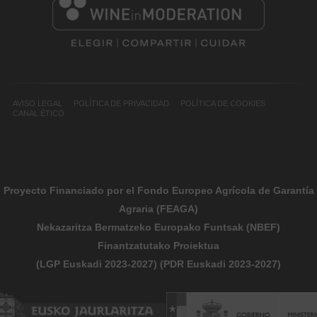
2022
DECANTER WORLD WINE AWARDS
Coto de Imaz Gran Reserva 2016
AVISO LEGAL
POLÍTICA DE PRIVACIDAD
POLÍTICA DE COOKIES
95 puntos GOLD
CANAL ÉTICO
2019
DECANTER WORLD WINE AWARDS
Proyecto Financiado por el Fondo Europeo Agrícola de Garantía
Coto de Imaz Gran Reserva 2012
Agraria (FEAGA)
Nekazaritza Bermatzeko Europako Funtsak (NBEF)
97 puntos – MEJOR DEL CONCURSO.
Finantzatutako Proiektua
GUIA PEÑIN
(LGP Euskadi 2023-2027) (PDR Euskadi 2023-2027)
Coto de Imaz Gran Reserva 2012