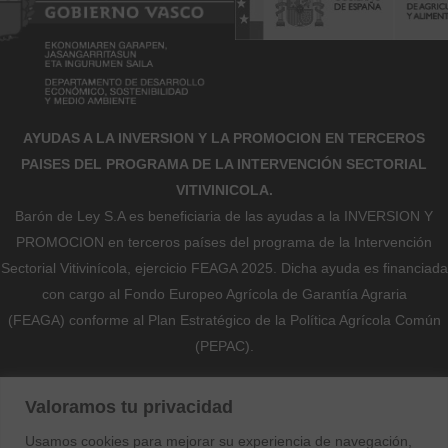
91 puntos
2018
INTERNATIONAL WINE CHALLENGE
Coto de Imaz Gran Reserva 2012
AYUDAS A LA INVERSION Y LA PROMOCION EN TERCEROS
PAISES DEL PROGRAMA DE LA INTERVENCIÓN SECTORIAL
PLATA
VITIVINICOLA.
Barón de Ley S.A es beneficiaria de las ayudas a la INVERSION Y
WINE SPECTATOR
PROMOCION en terceros países del programa de la Intervención
Sectorial Vitivinícola, ejercicio FEAGA 2025. Dicha ayuda es financiada
Coto de Imaz Gran Reserva 2012
con cargo al Fondo Europeo Agrícola de Garantía Agraria
(FEAGA) conforme al Plan Estratégico de la Política Agrícola Común
91 puntos
(PEPAC).
2017
INTERNATIONAL WINE & SPIRIT
Nekazaritza Bermatzeko Europako Funtsak (NBEF)
Valoramos tu privacidad
COMPETITION
Finantzatutako Proiektua
Usamos cookies para mejorar su experiencia de navegación,