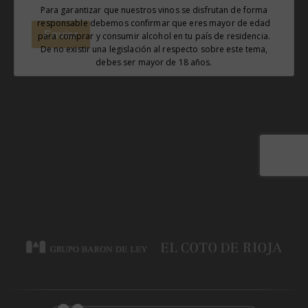
Para garantizar que nuestros vinos se disfrutan de forma
Coto de Imaz Gran Reserva 2018
responsable debemos confirmar que eres mayor de edad
para comprar y consumir alcohol en tu país de residencia.
91 puntos
De no existir una legislación al respecto sobre este tema,
debes ser mayor de 18 años.
2023
JAMES SUCKLING
Coto de Imaz Gran Reserva 2016
92 puntos
2022
INTERNATIONAL WINE & SPIRIT
COMPETITION (LONDON) – IWSC
Coto de Imaz Gran Reserva 2016
90 SILVER