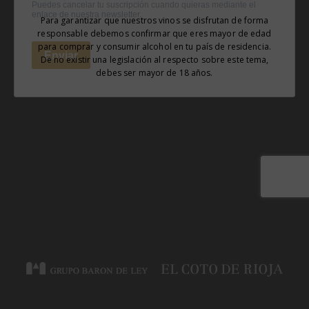
El Coto Crianza Ecológico 2019
cartón de las cajas cuenta con los certificados PEFC y FSC los
Para garantizar que nuestros vinos se disfrutan de forma
responsable debemos confirmar que eres mayor de edad
cuales certifican el origen de la materia prima forestal
para comprar y consumir alcohol en tu país de residencia.
(semilla/planta) y la gestión sostenible del bosque. Para finalizar,
GOLD MEDAL
De no existir una legislación al respecto sobre este tema,
las tintas utilizadas en el cartón son a base de agua, es decir, no
debes ser mayor de 18 años.
emplean sustancias peligrosas o aditivos dañinos para el
medioambiente.