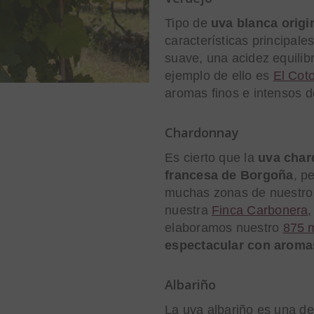
Tipo de
uva blanca origi
características principal
suave, una acidez equili
ejemplo de ello es
El Cot
aromas finos e intensos de
Chardonnay
Es cierto que la
uva char
francesa de Borgoña
, p
muchas zonas de nuestro 
nuestra
Finca Carbonera
,
elaboramos nuestro
875 
espectacular con aromas 
Albariño
La uva albariño es una de