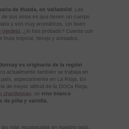
naria de Rueda, en Valladolid
. Las
es de sus vinos es que tienen un cuerpo
brada y son muy aromáticos. Un buen
o Verdejo
, ¿lo has probado? Cuenta con
 fruta tropical, hinojo y anisados.
donnay es originaria de la región
ero actualmente también se trabaja en
país, especialmente en La Rioja. En
 la de mayor altitud de la DOCa Rioja,
m chardonnay
, un
vino blanco
de piña y vainilla.
 las más reconocidas en nuestro país,