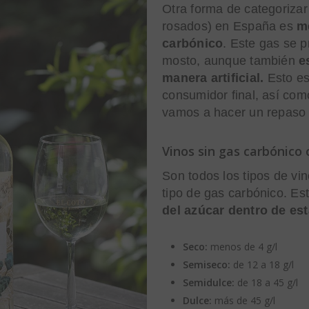
Otra forma de categorizar 
rosados) en España es
m
carbónico
. Este gas se 
mosto, aunque también
e
manera artificial.
Esto es
consumidor final, así com
vamos a hacer un repaso p
Vinos sin gas carbónico 
Son todos los tipos de vi
tipo de gas carbónico. Es
del azúcar dentro de est
Seco:
menos de 4 g/l
Semiseco:
de 12 a 18 g/l
Semidulce:
de 18 a 45 g/l
Dulce:
más de 45 g/l