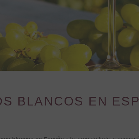
OS BLANCOS EN ES
vinos blancos en España
a lo largo de toda la geografí