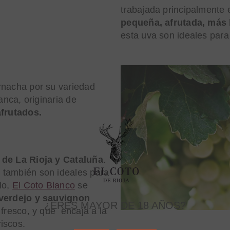
trabajada principalmente 
pequeña, afrutada, más 
esta uva son ideales par
rnacha por su variedad
anca, originaria de
afrutados.
 de La Rioja y Cataluña
.
 también son ideales para
lo,
El Coto Blanco
se
 verdejo y sauvignon
¿ERES MAYOR DE 18 AÑOS?
 fresco, y que encaja a la
iscos.