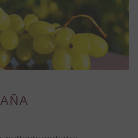
PAÑA
a con diferentes características,