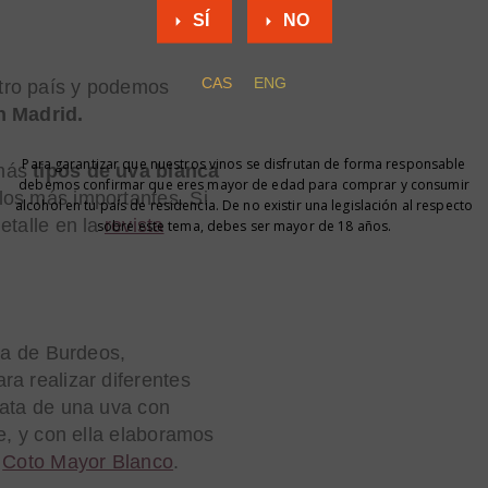
SÍ
NO
CAS
ENG
tro país y podemos
n Madrid.
Para garantizar que nuestros vinos se disfrutan de forma responsable
 más
tipos de uva blanca
debemos confirmar que eres mayor de edad para comprar y consumir
los más importantes. Si
alcohol en tu país de residencia. De no existir una legislación al respecto
etalle en la
revista
sobre este tema, debes ser mayor de 18 años.
esa de Burdeos,
a realizar diferentes
rata de una uva con
te, y con ella elaboramos
n
Coto Mayor Blanco
.