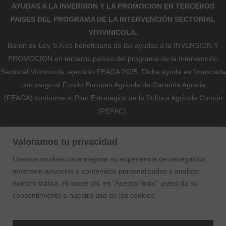
AYUDAS A LA INVERSION Y LA PROMOCION EN TERCEROS
PAISES DEL PROGRAMA DE LA INTERVENCIÓN SECTORIAL
VITIVINICOLA.
Barón de Ley S.A es beneficiaria de las ayudas a la INVERSION Y
PROMOCION en terceros países del programa de la Intervención
Sectorial Vitivinícola, ejercicio FEAGA 2025. Dicha ayuda es financiada
con cargo al Fondo Europeo Agrícola de Garantía Agraria
(FEAGA) conforme al Plan Estratégico de la Política Agrícola Común
(PEPAC).
Nekazaritza Bermatzeko Europako Funtsak (NBEF)
Valoramos tu privacidad
Finantzatutako Proiektua
Usamos cookies para mejorar su experiencia de navegación,
Proyecto Financiado por el Fondo Europeo Agrícola de Garantía
mostrarle anuncios o contenidos personalizados y analizar
Agraria (FEAGA)
nuestro tráfico. Al hacer clic en “Aceptar todo” usted da su
consentimiento a nuestro uso de las cookies.