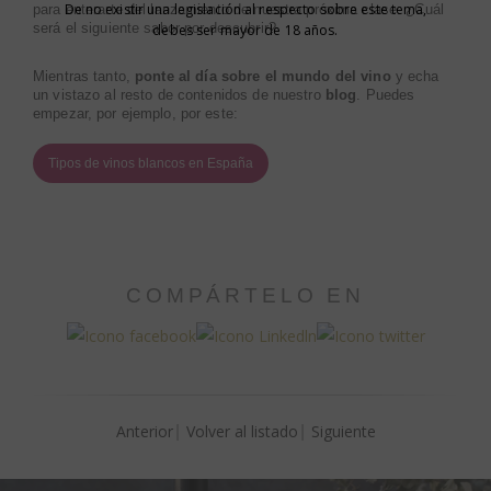
De no existir una legislación al respecto sobre este tema,
para enterarte del lanzamiento de nuestra próxima clase.
¿Cuál
debes ser mayor de 18 años.
será el siguiente sabor por descubrir?
Mientras tanto,
ponte al día
sobre el
mundo del vino
y
echa
un vistazo al resto de contenidos de nuestro
blog
. Puedes
empezar, por ejemplo, por este:
Tipos de vinos blancos en España
COMPÁRTELO EN
Anterior
Volver al listado
Siguiente