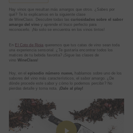
Hay vinos que resultan más amargos que otros. ¿
Sabes por
qué
?
Te lo explicamos en la siguie
n
te
clase
de
WineClass
.
Descubre todas las
curiosidades sobre el sabor
amargo
del vino
y aprende el truco perfecto para
reconocerlo.
¡No solo se encuentra en los vinos tintos!
En
El Coto de Rioja
queremos que tus catas de vino sean toda
una experiencia sensorial. ¿Te gustaría encontrar todos los
matices de tu bebida favorita? ¡Sigue las clases de
vino
WineClass
!
Hoy, en el
episodio número nueve,
hablamos sobre uno de los
sabores del vino más característicos, el sabor amargo. ¿De
dónde procede este sabor y cómo lo podemos percibir? No
pierdas detalle y toma nota.
¡Dale al
play
!
Play Video