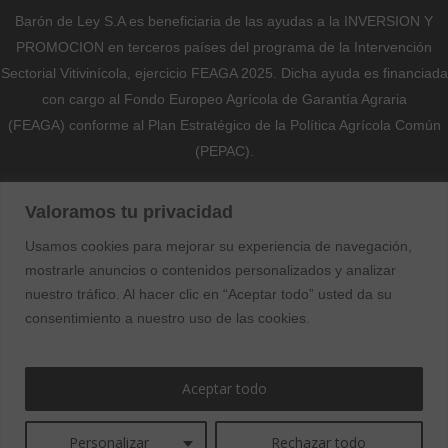
Barón de Ley S.A es beneficiaria de las ayudas a la INVERSION Y
PROMOCION en terceros países del programa de la Intervención
Sectorial Vitivinícola, ejercicio FEAGA 2025. Dicha ayuda es financiada
con cargo al Fondo Europeo Agrícola de Garantía Agraria
(FEAGA) conforme al Plan Estratégico de la Política Agrícola Común
(PEPAC).
Nekazaritza Bermatzeko Europako Funtsak (NBEF)
Valoramos tu privacidad
Finantzatutako Proiektua
Usamos cookies para mejorar su experiencia de navegación,
Proyecto Financiado por el Fondo Europeo Agrícola de Garantía
mostrarle anuncios o contenidos personalizados y analizar
Agraria (FEAGA)
nuestro tráfico. Al hacer clic en “Aceptar todo” usted da su
consentimiento a nuestro uso de las cookies.
Aceptar todo
Personalizar
Rechazar todo