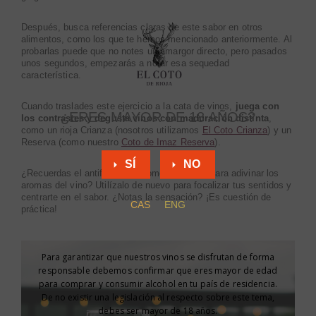
Después, busca referencias claras de este sabor en otros
alimentos, como los que te hemos mencionado anteriormente. Al
probarlas puede que no notes un amargor directo, pero pasados
unos segundos, empezarás a notar esa sequedad
característica.
Cuando traslades este ejercicio a la cata de vinos,
juega con
¿ERES MAYOR DE 18 AÑOS?
los contrastes y degusta vinos con maduración distinta
,
como un rioja Crianza (nosotros utilizamos
El Coto Crianza
) y un
Reserva (como nuestro
Coto de Imaz Reserva
).
SÍ
NO
¿Recuerdas el antifaz que recomendábamos para adivinar los
aromas del vino? Utilízalo de nuevo para focalizar tus sentidos y
centrarte en el sabor. ¿Notas la sensación? ¡Es cuestión de
CAS
ENG
práctica!
Para garantizar que nuestros vinos se disfrutan de forma
responsable debemos confirmar que eres mayor de edad
para comprar y consumir alcohol en tu país de residencia.
De no existir una legislación al respecto sobre este tema,
debes ser mayor de 18 años.