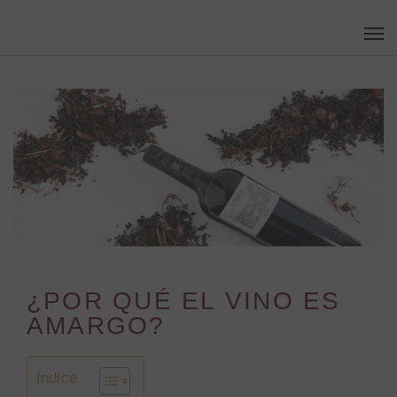
Skip
Men
to
main
content
¿POR QUÉ EL VINO ES
AMARGO?
Índice