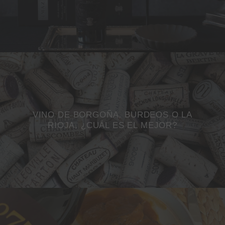
VINO DE BORGOÑA, BURDEOS O LA
RIOJA, ¿CUÁL ES EL MEJOR?