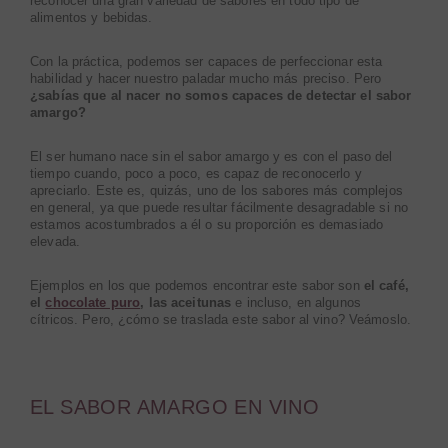
reconocer una gran variedad de sabores en todo tipo de
alimentos y bebidas.
Con la práctica, podemos ser capaces de perfeccionar esta
habilidad y hacer nuestro paladar mucho más preciso. Pero
¿sabías que al nacer no somos capaces de detectar el sabor
amargo?
El ser humano nace sin el sabor amargo y es con el paso del
tiempo cuando, poco a poco, es capaz de reconocerlo y
apreciarlo. Este es, quizás, uno de los sabores más complejos
en general, ya que puede resultar fácilmente desagradable si no
estamos acostumbrados a él o su proporción es demasiado
elevada.
Ejemplos en los que podemos encontrar este sabor son
el café,
el
chocolate puro
, las aceitunas
e incluso, en algunos
cítricos. Pero, ¿cómo se traslada este sabor al vino? Veámoslo.
EL SABOR AMARGO EN VINO