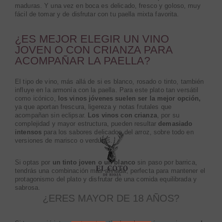
maduras. Y una vez en boca es delicado, fresco y goloso, muy
fácil de tomar y de disfrutar con tu paella mixta favorita.
¿ES MEJOR ELEGIR UN VINO
JOVEN O CON CRIANZA PARA
ACOMPAÑAR LA PAELLA?
El tipo de vino, más allá de si es blanco, rosado o tinto, también
influye en la armonía con la paella. Para este plato tan versátil
como icónico,
los vinos jóvenes suelen ser la mejor opción,
ya que aportan frescura, ligereza y notas frutales que
acompañan sin eclipsar.
Los vinos con crianza
, por su
complejidad y mayor estructura, pueden resultar
demasiado
intensos
para los sabores delicados del arroz, sobre todo en
versiones de marisco o verduras.
Si optas por
un tinto joven o un blanco
sin paso por barrica,
tendrás una combinación más afinada, perfecta para mantener el
protagonismo del plato y disfrutar de una comida equilibrada y
sabrosa.
¿ERES MAYOR DE 18 AÑOS?