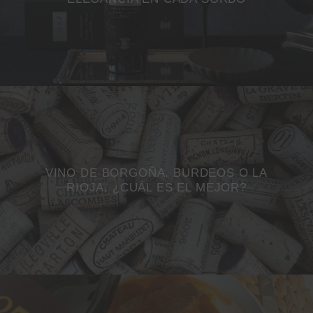
VINO DE BORGOÑA, BURDEOS O LA
RIOJA, ¿CUÁL ES EL MEJOR?