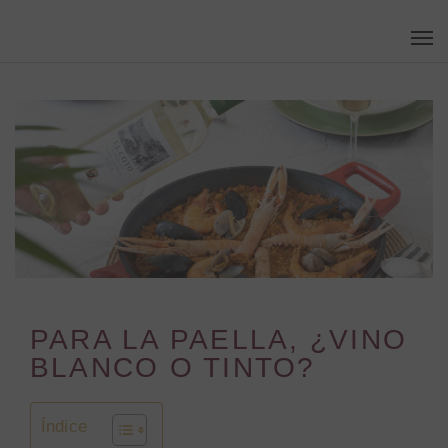
Skip
Men
to
main
content
PARA LA PAELLA, ¿VINO
BLANCO O TINTO?
Índice