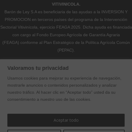
VITIVINICOLA.
Barón de Ley S.A es beneficiaria de las ayudas a la INVERSION Y
PROMOCION en terceros países del programa de la Intervención
Sectorial Vitivinícola, ejercicio FEAGA 2025. Dicha ayuda es financiada
con cargo al Fondo Europeo Agrícola de Garantía Agraria
(FEAGA) conforme al Plan Estratégico de la Política Agrícola Común
(PEPAC).
Nekazaritza Bermatzeko Europako Funtsak (NBEF)
Valoramos tu privacidad
Finantzatutako Proiektua
Usamos cookies para mejorar su experiencia de navegación,
Proyecto Financiado por el Fondo Europeo Agrícola de Garantía
mostrarle anuncios o contenidos personalizados y analizar
Agraria (FEAGA)
nuestro tráfico. Al hacer clic en “Aceptar todo” usted da su
consentimiento a nuestro uso de las cookies.
Aceptar todo