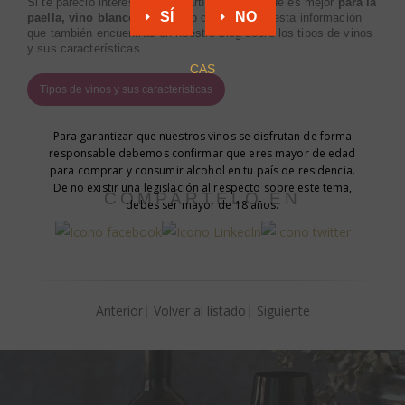
Si te pareció interesante este artículo sobre qué es mejor
para la
SÍ
NO
paella, vino blanco o tinto
, no dejes de leer esta información
que también encuentras en nuestro blog sobre los tipos de vinos
y sus características.
CAS
Tipos de vinos y sus características
Para garantizar que nuestros vinos se disfrutan de forma
responsable debemos confirmar que eres mayor de edad
para comprar y consumir alcohol en tu país de residencia.
De no existir una legislación al respecto sobre este tema,
COMPÁRTELO EN
debes ser mayor de 18 años.
Anterior
Volver al listado
Siguiente