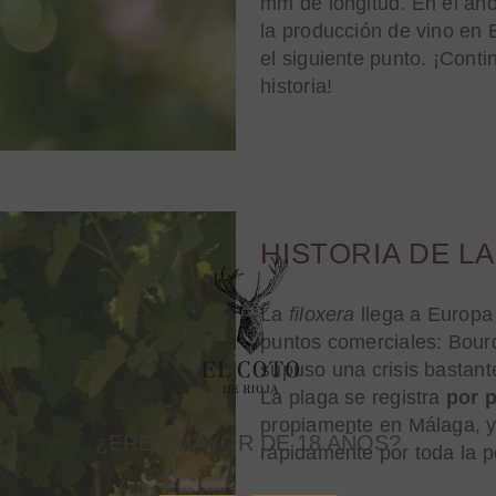
mm de longitud. En el añ
la producción de vino en
el siguiente punto. ¡Conti
historia!
HISTORIA DE LA
La
filoxera
llega a Europa
puntos comerciales: Bour
supuso una crisis bastant
La plaga se registra
por 
propiamente en Málaga, y
¿ERES MAYOR DE 18 AÑOS?
rápidamente por toda la p