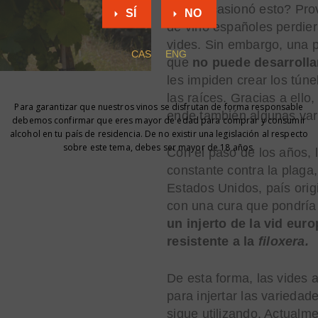
¿Qué ocasionó esto? Prov
SÍ
NO
de vino españoles perdier
vides. Sin embargo, una p
CAS
ENG
que
no puede desarrolla
les impiden crear los tún
las raíces. Gracias a ello
Para garantizar que nuestros vinos se disfrutan de forma responsable
ende también algunas var
debemos confirmar que eres mayor de edad para comprar y consumir
alcohol en tu país de residencia. De no existir una legislación al respecto
sobre este tema, debes ser mayor de 18 años.
Con el paso de los años, 
constante contra la plaga
Estados Unidos, país orig
con una cura que pondría
un injerto de la vid eu
resistente a la
filoxera.
De esta forma, las vides 
para injertar las varieda
sigue utilizando. Actualm