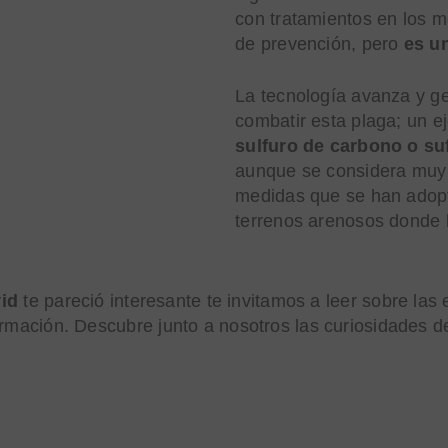
con tratamientos en los 
de prevención, pero
es u
La tecnología avanza y ge
combatir esta plaga; un e
sulfuro de carbono o su
aunque se considera muy e
medidas que se han adopta
terrenos arenosos donde l
vid
te pareció interesante te invitamos a leer sobre las
ormación. Descubre junto a nosotros las curiosidades d