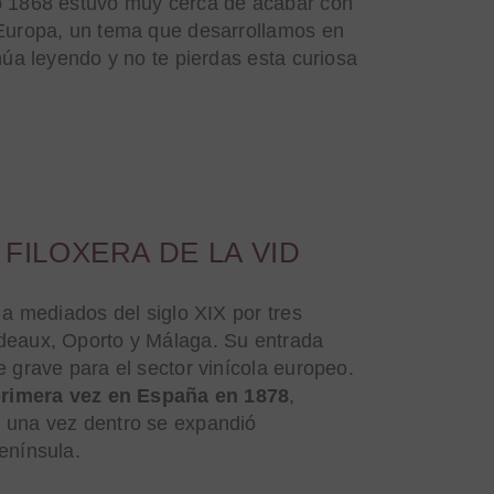
o 1868 estuvo muy cerca de acabar con
 Europa, un tema que desarrollamos en
núa leyendo y no te pierdas esta curiosa
 FILOXERA DE LA VID
 a mediados del siglo XIX por tres
deaux, Oporto y Málaga. Su entrada
e grave para el sector vinícola europeo.
primera vez en España en 1878
,
 una vez dentro se expandió
enínsula.