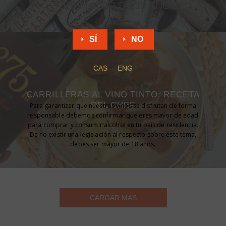
¿ERES MAYOR DE 18 AÑOS?
SÍ
NO
CAS
ENG
CARRILLERAS AL VINO TINTO: RECETA
DEL CHEF
Para garantizar que nuestros vinos se disfrutan de forma
responsable debemos confirmar que eres mayor de edad
para comprar y consumir alcohol en tu país de residencia.
De no existir una legislación al respecto sobre este tema,
debes ser mayor de 18 años.
CARGAR MÁS