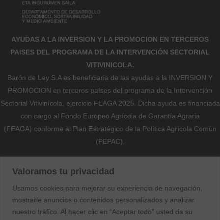
AYUDAS A LA INVERSION Y LA PROMOCION EN TERCEROS
PAISES DEL PROGRAMA DE LA INTERVENCIÓN SECTORIAL
VITIVINICOLA.
Barón de Ley S.A es beneficiaria de las ayudas a la INVERSION Y
PROMOCION en terceros países del programa de la Intervención
Sectorial Vitivinícola, ejercicio FEAGA 2025. Dicha ayuda es financiada
con cargo al Fondo Europeo Agrícola de Garantía Agraria
(FEAGA) conforme al Plan Estratégico de la Política Agrícola Común
(PEPAC).
Nekazaritza Bermatzeko Europako Funtsak (NBEF)
Valoramos tu privacidad
Finantzatutako Proiektua
Usamos cookies para mejorar su experiencia de navegación,
Proyecto Financiado por el Fondo Europeo Agrícola de Garantía
mostrarle anuncios o contenidos personalizados y analizar
Agraria (FEAGA)
nuestro tráfico. Al hacer clic en “Aceptar todo” usted da su