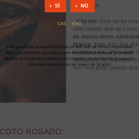
estructura.
SÍ
NO
- Clarete:
Esta no es una t
CAS
ENG
vino rosado que se conoce
de mosto entre variedad
blanca
. Este vino fue, d
Para garantizar que nuestros vinos se disfrutan de forma responsable
nuestro país. ¡Pero esto 
debemos confirmar que eres mayor de edad para comprar y consumir
alcohol en tu país de residencia. De no existir una legislación al respecto
decíamos, no debemos con
sobre este tema, debes ser mayor de 18 años.
con vino tinto, puesto que
 COTO ROSADO: