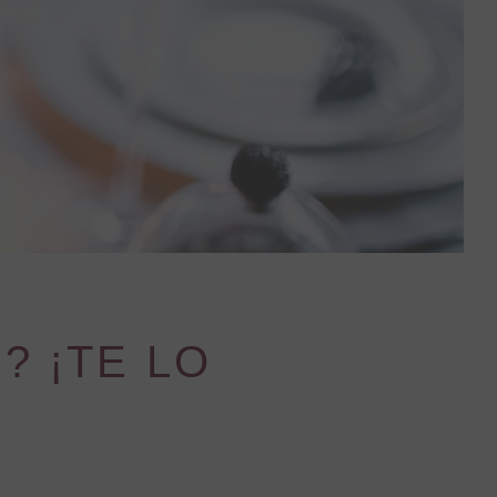
? ¡TE LO