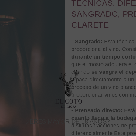
TÉCNICAS: DIF
SANGRADO, PR
CLARETE
- Sangrado:
Esta técnica
proporciona al vino. Cons
durante un tiempo corto 
que el mosto adquiera el
cuando
se sangra el dep
y pasa directamente a un
proceso de un vino blanc
proporcionar vinos con ma
- Prensado directo:
Está
cuanto llega a la bodeg
¿ERES MAYOR DE 18 AÑOS?
distintas fracciones de p
diferencialmente Este pr