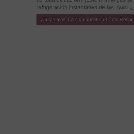
de toda oxidación? ¡Este mismo gas se u
refrigeración instantánea de las uvas! 
¿Te animas a probar nuestro El Coto Rosa