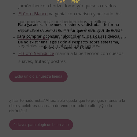
CAS
ENG
jamón ibérico, chorizo, lomo y/o quesos curados.
El Coto Blanco
va genial con marisco y pescado. Así
que puedes optar por berberechos, mejillones,
Para garantizar que nuestros vinos se disfrutan de forma
anchoas o tostas con bonito o salmón, por ejemplo.
responsable debemos confirmar que eres mayor de edad
para comprar y consumir alcohol en tu país de residencia.
El Coto Rosado
con ensaladas, encurtidos o tostas de
De no existir una legislación al respecto sobre este tema,
vegetales como tomate o brotes tiernos.
debes ser mayor de 18 años.
El Coto Semidulce
marida a la perfección con quesos
suaves, frutas y postres.
¡Echa un ojo a nuestra tienda!
¿Has tomado nota? Ahora solo queda que te pongas manos a la
obra y celebres una cata de vino por todo lo alto. ¡Que lo
disfrutéis!
9 claves para elegir un buen vino