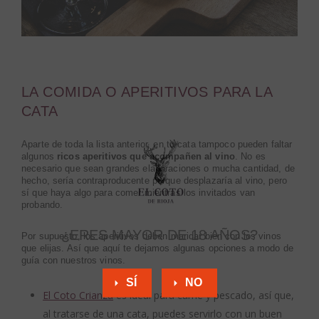
LA COMIDA O APERITIVOS PARA LA
CATA
Aparte de toda la lista anterior, en tu cata tampoco pueden faltar
algunos
ricos aperitivos que acompañen al vino
. No es
necesario que sean grandes elaboraciones o mucha cantidad, de
hecho, sería contraproducente porque desplazaría al vino, pero
sí que haya algo para comer mientras los invitados van
probando.
¿ERES MAYOR DE 18 AÑOS?
Por supuesto, los aperitivos deben maridar bien con los vinos
que elijas. Así que aquí te dejamos algunas opciones a modo de
guía con nuestros vinos.
SÍ
NO
El Coto Crianza
es ideal para carne y pescado, así que,
al tratarse de una cata, puedes servirlo con un buen