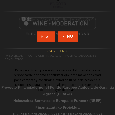
¿ERES MAYOR DE 18 AÑOS?
SÍ
NO
CAS
ENG
AVISO LEGAL
POLÍTICA DE PRIVACIDAD
POLÍTICA DE COOKIES
CANAL ÉTICO
Para garantizar que nuestros vinos se disfrutan de forma
responsable debemos confirmar que eres mayor de edad
para comprar y consumir alcohol en tu país de residencia.
De no existir una legislación al respecto sobre este tema,
Proyecto Financiado por el Fondo Europeo Agrícola de Garantía
debes ser mayor de 18 años.
Agraria (FEAGA)
Nekazaritza Bermatzeko Europako Funtsak (NBEF)
Finantzatutako Proiektua
(LGP Euskadi 2023-2027) (PDR Euskadi 2023-2027)