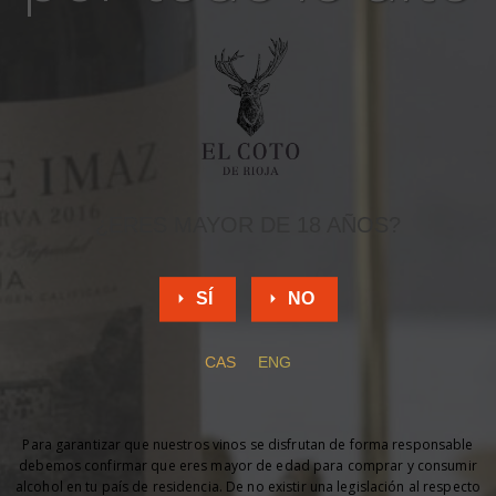
¿ERES MAYOR DE 18 AÑOS?
SÍ
NO
CAS
ENG
Para garantizar que nuestros vinos se disfrutan de forma responsable
debemos confirmar que eres mayor de edad para comprar y consumir
alcohol en tu país de residencia. De no existir una legislación al respecto