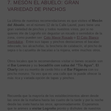
7. MESÓN EL ABUELO: GRAN
VARIEDAD DE PINCHOS
La última de nuestras recomendaciones es que visites el
Mesón
del Abuelo
, en el número 12 de la Calle Laurel, pues tiene una
gran variedad de pinchos y todos nuestros vinos, por si no
quieres irte de Logroño sin degustar un rosado o semidulce de la
zona, como pueden ser
Coto Mayor Rosado
o
El Coto Blanco
Semidulce
. Entre sus tapas y pinchos destacamos el bacalao
rebozado, las alcachofas, la brocheta de calabacín, el pincho de
sepia o la cazuelita de bacalao a la riojana, entre muchos otros.
Otros locales que te recomendamos visitar si tienes ocasión son
el
Bar Lorenzo
y su
bocadillo con salsa del “Tío Agus”
,
El
Charly
con su morrito de cerdo frito o el
Bar Páganos
con su
pincho moruno. Ya ves que es una calle que te puede ofrecer la
más rica y variada opción de tapas y pinchos.
Recuerda que la mayoría de los establecimientos abren desde
las once de la mañana hasta las cuatro de la tarde y por la noche
desde las siete hasta las once, aproximadamente. Esperamos
que te animes a
visitar Logroño
pronto y disfrutes de nuestros