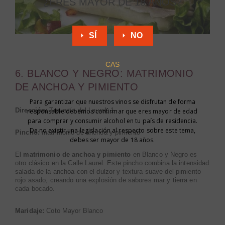
¿ERES MAYOR DE 18 AÑOS?
SÍ
NO
CAS
6. BLANCO Y NEGRO: MATRIMONIO
DE ANCHOA Y PIMIENTO
Para garantizar que nuestros vinos se disfrutan de forma
responsable debemos confirmar que eres mayor de edad
Dirección:
Travesía del Laurel, 1
para comprar y consumir alcohol en tu país de residencia.
De no existir una legislación al respecto sobre este tema,
Pincho:
matrimonio de anchoa y pimiento
debes ser mayor de 18 años.
El
matrimonio de anchoa y pimiento
en Blanco y Negro es
otro clásico en la Calle Laurel. Este pincho combina la intensidad
salada de la anchoa con el dulzor y textura suave del pimiento
rojo asado, creando una explosión de sabores mar y tierra en
cada bocado.
Maridaje:
Coto Mayor Blanco