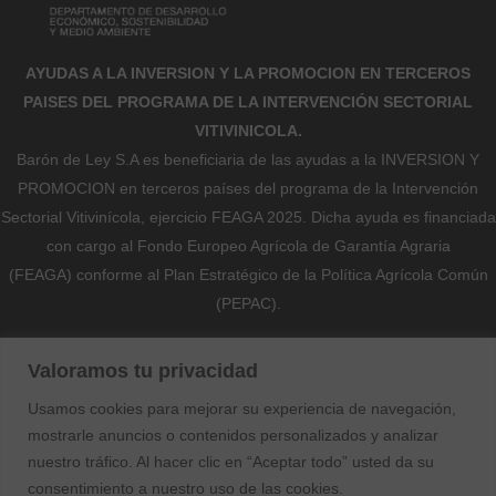
AYUDAS A LA INVERSION Y LA PROMOCION EN TERCEROS
PAISES DEL PROGRAMA DE LA INTERVENCIÓN SECTORIAL
VITIVINICOLA.
Barón de Ley S.A es beneficiaria de las ayudas a la INVERSION Y
PROMOCION en terceros países del programa de la Intervención
Sectorial Vitivinícola, ejercicio FEAGA 2025. Dicha ayuda es financiada
con cargo al Fondo Europeo Agrícola de Garantía Agraria
(FEAGA) conforme al Plan Estratégico de la Política Agrícola Común
(PEPAC).
Nekazaritza Bermatzeko Europako Funtsak (NBEF)
Valoramos tu privacidad
Finantzatutako Proiektua
Usamos cookies para mejorar su experiencia de navegación,
Proyecto Financiado por el Fondo Europeo Agrícola de Garantía
mostrarle anuncios o contenidos personalizados y analizar
Agraria (FEAGA)
nuestro tráfico. Al hacer clic en “Aceptar todo” usted da su
consentimiento a nuestro uso de las cookies.